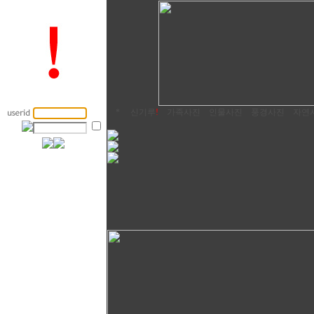
*
신기루
!
가족사진
인물사진
풍경사진
자연