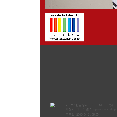
제 목:
한골넣자...오!~...슈~~~~!슛~~
사진가:
아스포델
*
http://www.studioph
등록일: 2006-04-21 09:05