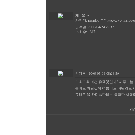
~
제 목:
사진가:
mandoo™
*
http://www.mandoo
등록일: 2006-04-24 22:37
조회수: 1817
신기루
2006-05-06 08:28:59
오호오호 이건 유채꽃인가? 제주도는 
봄비도 아닌것이 여름비도 아닌것도 새
그래도 울 잔디들한테는 촉촉한 생명의
의