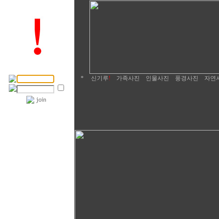
*
신기루
!
가족사진
인물사진
풍경사진
자연