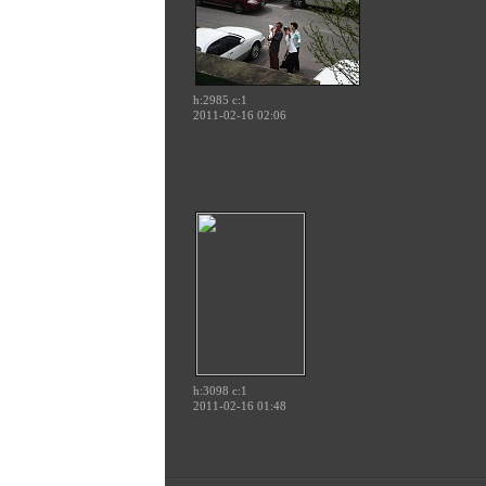
h:2985 c:
1
2011-02-16 02:06
h:3098 c:
1
2011-02-16 01:48