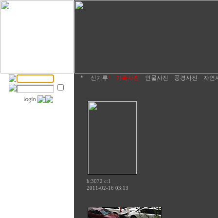
*
신기루
!
가족사진
인물사진
풍경사진
자연
h:3072 c:
1
2011-02-16 03:13