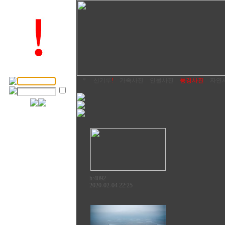
*
신기루
!
가족사진
인물사진
풍경사진
자연
h:4092
2020-02-04 22:25