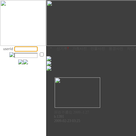
*
신기루
!
가족사진
인물사진
풍경사진
자연
屛谷不遷位 2009.-1.27
h:1391
2009-02-23 03:25